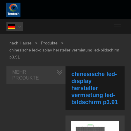
Togg

nach Hause
>
Produkte
>
chinesische led-display hersteller vermietung led-bildschirm
p3.91
MEHR
chinesische led-
PRODUKTE
display
hersteller
vermietung led-
bildschirm p3.91