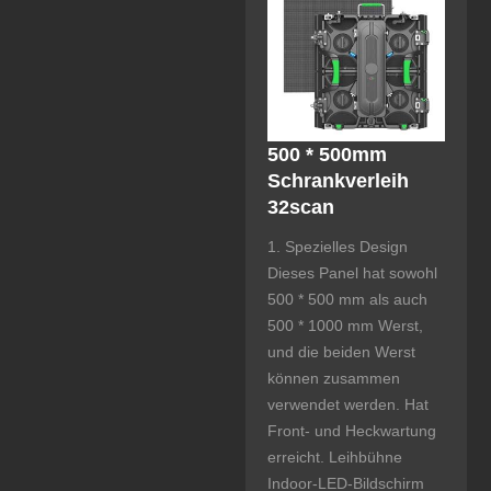
500 * 500mm
Schrankverleih
32scan
1. Spezielles Design
Dieses Panel hat sowohl
500 * 500 mm als auch
500 * 1000 mm Werst,
und die beiden Werst
können zusammen
verwendet werden. Hat
Front- und Heckwartung
erreicht. Leihbühne
Indoor-LED-Bildschirm