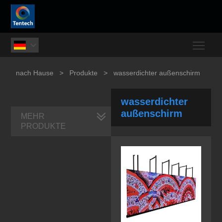
Togg

nach Hause
>
Produkte
>
wasserdichter außenschirm
wasserdichter
außenschirm
MEHR
PRODUKTE