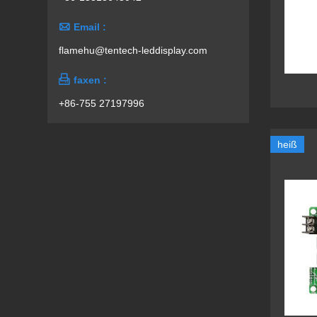

Email :
flamehu@tentech-leddisplay.com

faxen :
+86-755 27197996
heiß