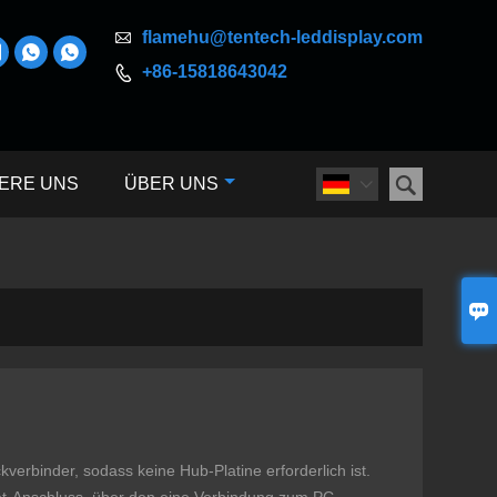

flamehu@tentech-leddisplay.com



+86-15818643042


ERE UNS
ÜBER UNS


erbinder, sodass keine Hub-Platine erforderlich ist.