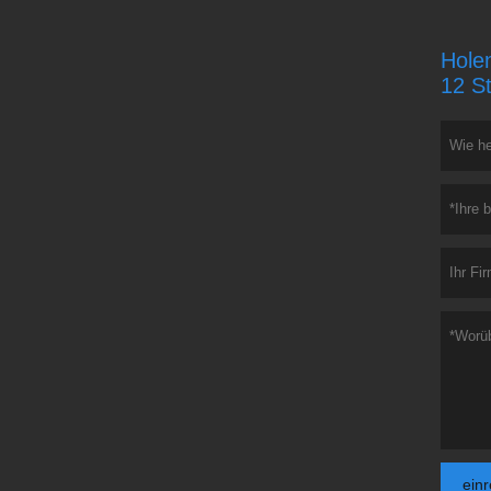
Holen
12 S
ein