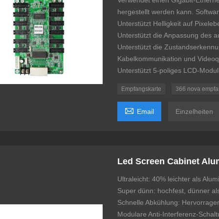
Verwendet einen Gigabit-Ethern
hergestellt werden kann. Softwa
Unterstützt Helligkeit auf Pixel
Unterstützt die Anpassung des a
Unterstützt die Zustandserkenn
Kabelkommunikation und Videoqu
Unterstützt 5-poliges LCD-Modul
Empfangskarte
366 nova empfa

Email
Einzelheiten
Led Screen Cabinet Al
Ultraleicht: 40% leichter als A
Super dünn: hochfest, dünner a
Schnelle Abkühlung: Hervorrage
Modulare Anti-Interferenz-Schalt