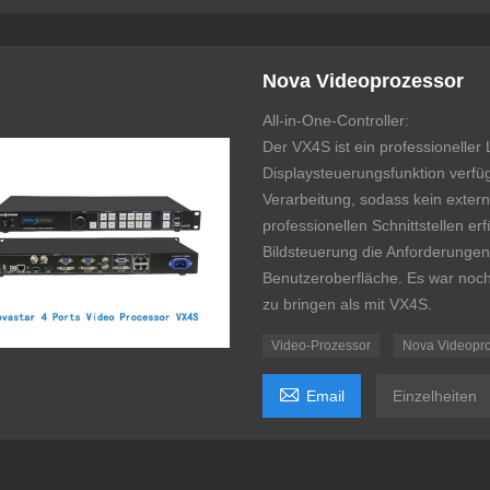
Nova Videoprozessor
All-in-One-Controller:
Der VX4S ist ein professioneller
Displaysteuerungsfunktion verfüg
Verarbeitung, sodass kein externe
professionellen Schnittstellen erf
Bildsteuerung die Anforderungen 
Benutzeroberfläche. Es war noc
zu bringen als mit VX4S.
Video-Prozessor
Nova Videopr

Email
Einzelheiten