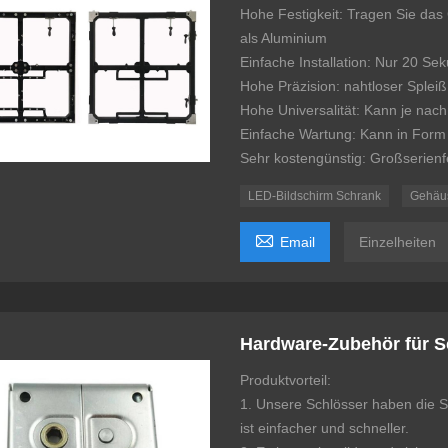
Hohe Festigkeit: Tragen Sie das
als Aluminium
Einfache Installation: Nur 20 Sek
Hohe Präzision: nahtloser Splei
Hohe Universalität: Kann je nac
Einfache Wartung: Kann in Form
Sehr kostengünstig: Großserienfe
LED-Bildschirm Schrank
Gehäu

Email
Einzelheiten
Hardware-Zubehör für Sc
Produktvorteil:
1. Unsere Schlösser haben die S
ist einfacher und schneller.