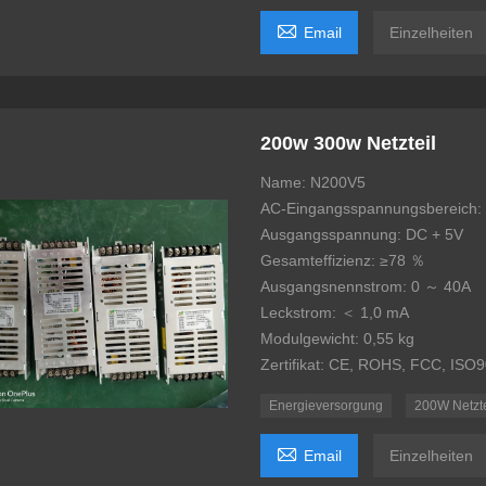

Email
Einzelheiten
200w 300w Netzteil
Name: N200V5
AC-Eingangsspannungsbereich
Ausgangsspannung: DC + 5V
Gesamteffizienz: ≥78 ％
Ausgangsnennstrom: 0 ～ 40A
Leckstrom: ＜ 1,0 mA
Modulgewicht: 0,55 kg
Zertifikat: CE, ROHS, FCC, ISO
Energieversorgung
200W Netzte

Email
Einzelheiten