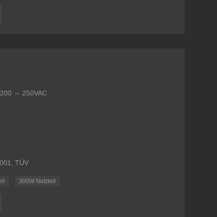
: 200 ～ 250VAC
9001, TÜV
il
300W Netzteil