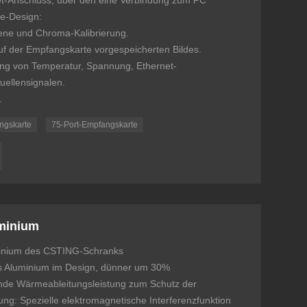
et-Anschluss, über den eine Verbindung zum PC
re-Design:
ebene und Chroma-Kalibrierung.
uf der Empfangskarte vorgespeicherten Bildes.
ung von Temperatur, Spannung, Ethernet-
ellensignalen.
.
ngskarte
75-Port-Empfangskarte
uminium
luminium des CSTING-Schranks
ls Aluminium im Design, dünner um 30%
nde Wärmeableitungsleistung zum Schutz der
ung: Spezielle elektromagnetische Interferenzfunktion