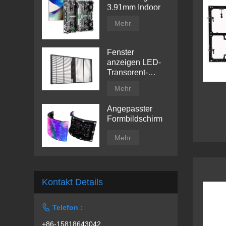
3.91mm Indoor
Mehr
Fenster
anzeigen LED-
Transprent-
Anzeigebildschirm
Mehr
Angepasster
Formbildschirm
Mehr
Kontakt Details

Telefon :
+86-15818643042