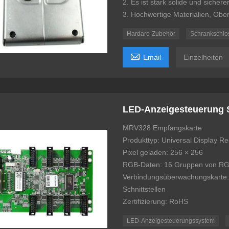
2. Es ist stark solide und sicherer
3. Hochwertige Materialien, Ob
Hardare-Zubehör
Schrankschlo

Email
Einzelheiten
LED-Anzeigesteuerung 
MRV328 Empfangskarte
Produkttyp: Universal Display R
Pixel geladen: 256 × 256
RGB-Daten: 16 Gruppen von R
Verbindungsüberwachungskarte: -
Schnittstellen
Zertifizierung: RoHS
LED-Anzeigesteuerungssystem