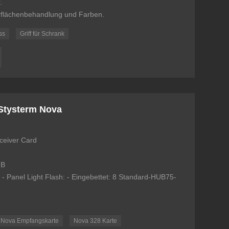
.
erflächenbehandlung und Farben.
ss
Griff für Schrank
Stysterm Nova
eceiver Card
GB
 Panel Light Flash: - Eingebettet: 8 Standard-HUB75-
Nova Empfangskarte
Nova 328 Karte