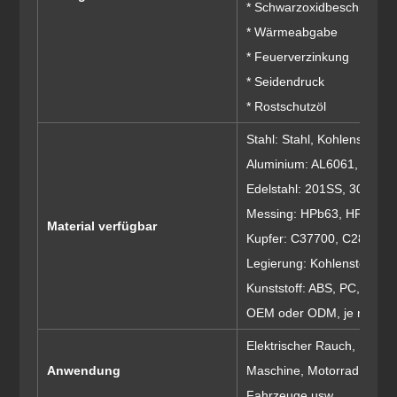
* Schwarzoxidbeschichtun
* Wärmeabgabe
* Feuerverzinkung
* Seidendruck
* Rostschutzöl
Stahl: Stahl, Kohlenstoffs
Aluminium: AL6061, AL606
Edelstahl: 201SS, 301SS,
Messing: HPb63, HPb62, 
Material verfügbar
Kupfer: C37700, C28000,
Legierung: Kohlenstoffstahl,
Kunststoff: ABS, PC, PE, P
OEM oder ODM, je nach Ih
Elektrischer Rauch, Möbe
Anwendung
Maschine, Motorrad, Druc
Fahrzeuge usw.