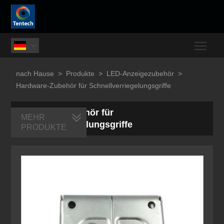
Togg

nach Hause
>
Produkte
>
LED-Anzeigezubehör
>
Hardware-Zubehör für Schnellverriegelungsgriffe
Hardware-Zubehör für
MEHR
Schnellverriegelungsgriffe
PRODUKTE