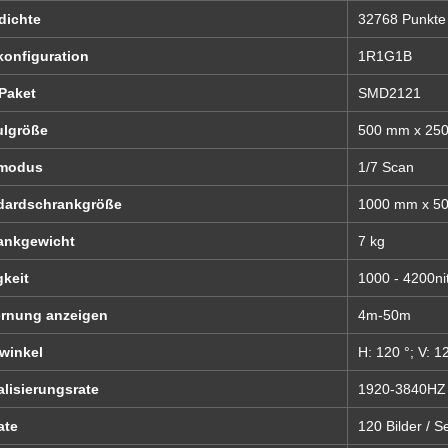
dichte
32768 Punkte 
konfiguration
1R1G1B
Paket
SMD2121
lgröße
500 mm x 25
modus
1/7 Scan
dardschrankgröße
1000 mm x 5
ankgewicht
7 kg
gkeit
1000 - 4200ni
ernung anzeigen
4m-50m
kwinkel
H: 120 °; V: 1
lisierungsrate
1920-3840HZ
ate
120 Bilder / S