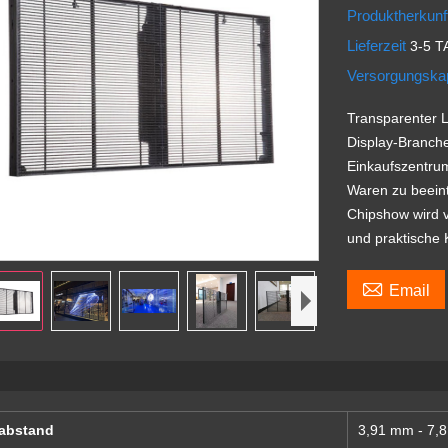
Produktherkunf
Lieferzeit
3-5 
Versorgungska
Transparenter L
Display-Branche
Einkaufszentrum
Waren zu beeint
Chipshow wird vo
und praktische 

Email
labstand
3,91 mm - 7,