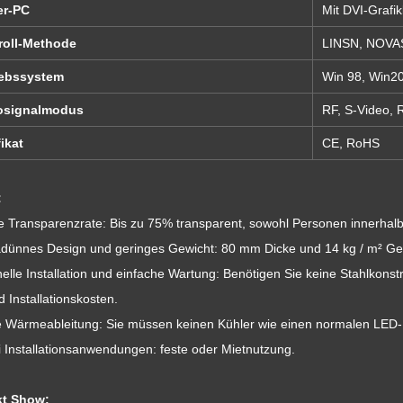
er-PC
Mit DVI-Grafik
roll-Methode
LINSN, NOV
iebssystem
Win 98, Win20
osignalmodus
RF, S-Video,
fikat
CE, RoHS
:
e Transparenzrate: Bis zu 75% transparent, sowohl Personen innerhalb
radünnes Design und geringes Gewicht: 80 mm Dicke und 14 kg / m² Ge
elle Installation und einfache Wartung: Benötigen Sie keine Stahlkonstr
d Installationskosten.
e Wärmeableitung: Sie müssen keinen Kühler wie einen normalen LED-
i Installationsanwendungen: feste oder Mietnutzung.
kt Show: