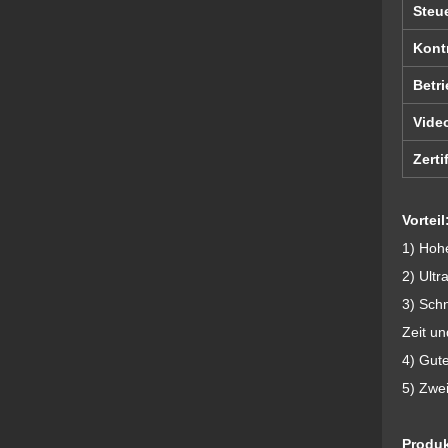
Steu
Kont
Betr
Vide
Zerti
Vorteil
1) Hoh
2) Ult
3) Schn
Zeit un
4) Gut
5) Zwe
Produ