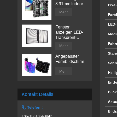
3.91mm Indoor
Pixel
Mehr
Farb
LED-
Fenster
anzeigen LED-
Modu
Transprent-
Anzeigebildschirm
Fahr
Mehr
Stan
Angepasster
Formbildschirm
Schr
Mehr
Helli
Entf
Blic
Kontakt Details
Aktua

Telefon :
Bildr
+86-15818643042