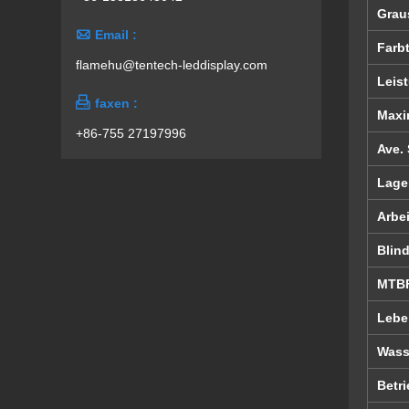
Grau

Email :
Farb
flamehu@tentech-leddisplay.com
Leis

faxen :
Maxi
+86-755 27197996
Ave.
Lage
Arbe
Blin
MTB
Lebe
Wass
Betri