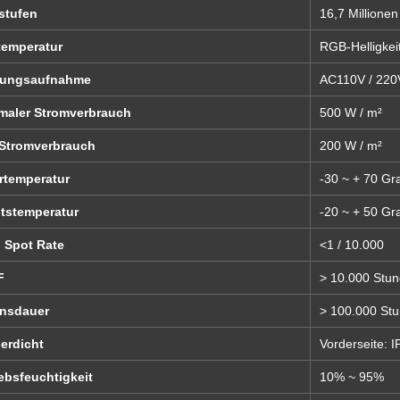
stufen
16,7 Millionen
temperatur
RGB-Helligkeit
tungsaufnahme
AC110V / 220V
maler Stromverbrauch
500 W / m²
 Stromverbrauch
200 W / m²
rtemperatur
-30 ~ + 70 Gr
itstemperatur
-20 ~ + 50 Gr
d Spot Rate
<1 / 10.000
F
> 10.000 Stu
nsdauer
> 100.000 St
erdicht
Vorderseite: I
ebsfeuchtigkeit
10% ~ 95%