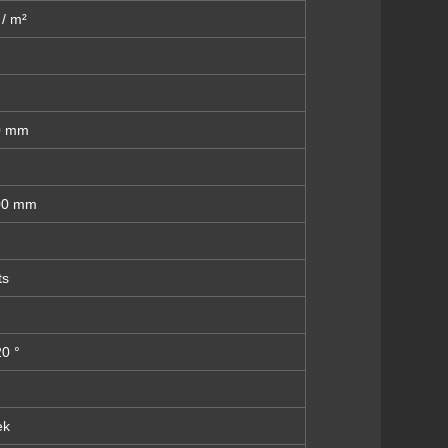
/ m²
0 mm
00 mm
ts
20 °
ek