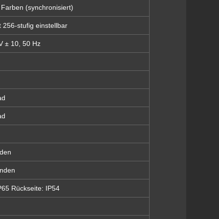
 Farben (synchronisiert)
 256-stufig einstellbar
 ± 10, 50 Hz
ad
ad
nden
unden
P65 Rückseite: IP54