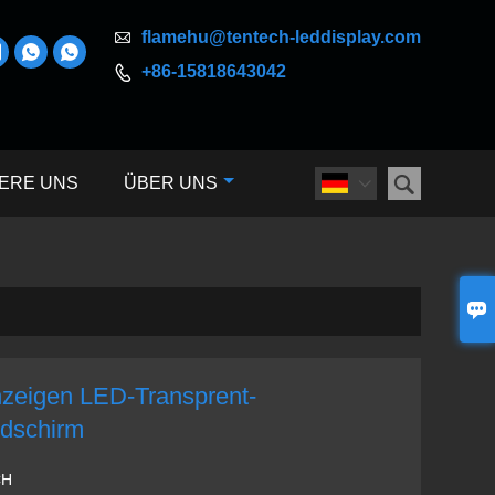

flamehu@tentech-leddisplay.com



+86-15818643042


ERE UNS
ÜBER UNS


nzeigen LED-Transprent-
ldschirm
CH