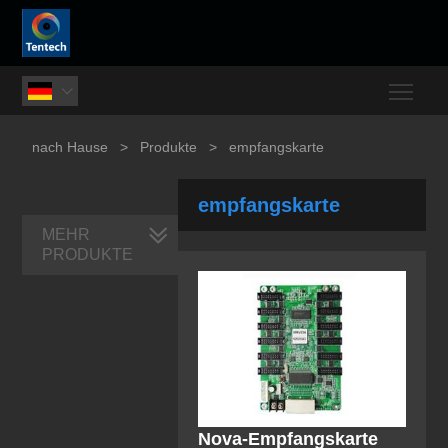
Togg

nach Hause
>
Produkte
>
empfangskarte
empfangskarte
MEHR
PRODUKTE
Nova-Empfangskarte