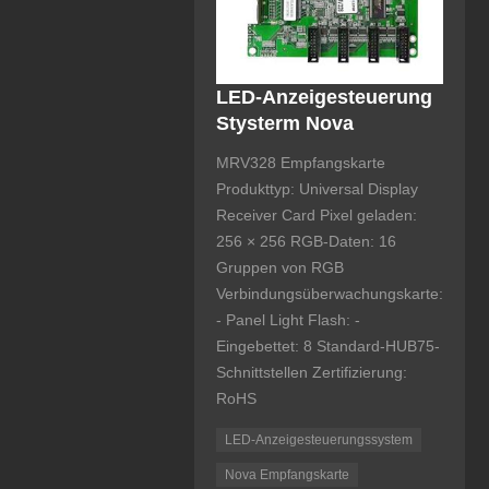
LED-Anzeigesteuerung
Stysterm Nova
MRV328 Empfangskarte
Produkttyp: Universal Display
Receiver Card Pixel geladen:
256 × 256 RGB-Daten: 16
Gruppen von RGB
Verbindungsüberwachungskarte:
- Panel Light Flash: -
Eingebettet: 8 Standard-HUB75-
Schnittstellen Zertifizierung:
RoHS
LED-Anzeigesteuerungssystem
Nova Empfangskarte