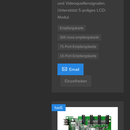
und Videoquellensignalen.
Unterstützt 5-poliges LCD-
Modul.
Empfangskarte
366 nova empfangskarte
75-Port-Empfangskarte
16-Port-Empfangskarte

Email
Einzelheiten
heiß