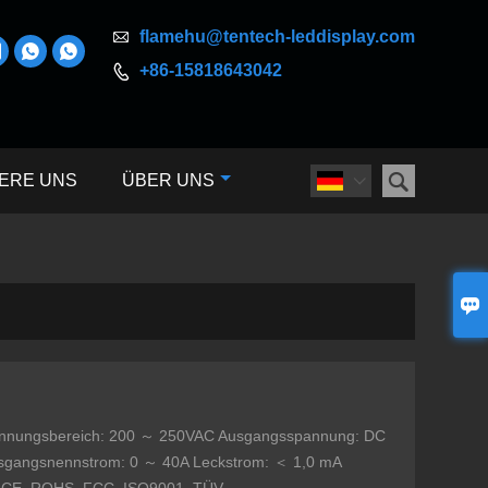

flamehu@tentech-leddisplay.com



+86-15818643042


ERE UNS
ÜBER UNS


nnungsbereich: 200 ～ 250VAC Ausgangsspannung: DC
usgangsnennstrom: 0 ～ 40A Leckstrom: ＜ 1,0 mA