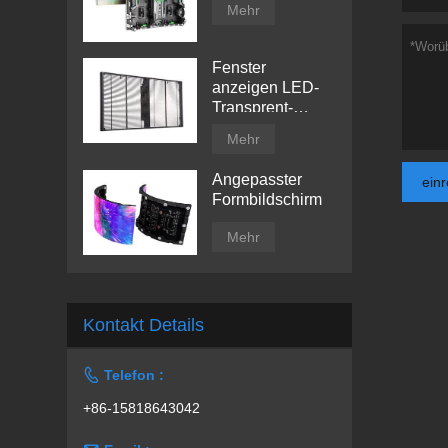
Mehr
Fenster
anzeigen LED-
Transprent-
Anzeigebildschirm
Mehr
Angepasster
ein
Formbildschirm
Mehr
Kontakt Details

Telefon :
+86-15818643042