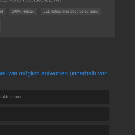
at: CE, ROHS, FCC, ISO9001, TÜV
il
300W Netzteil
LED-Bildschirm Stromversorgung
ll wie möglich antworten (innerhalb von