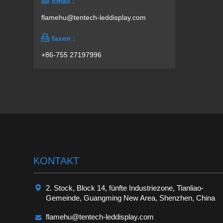

Email :
flamehu@tentech-leddisplay.com

faxen :
+86-755 27197996
KONTAKT

2. Stock, Block 14, fünfte Industriezone, Tianliao-
Gemeinde, Guangming New Area, Shenzhen, China

flamehu@tentech-leddisplay.com