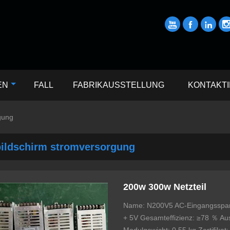



EN
FALL
FABRIKAUSSTELLUNG
KONTAKTI
gung
bildschirm stromversorgung
200w 300w Netzteil
Name: N200V5 AC-Eingangsspa
+ 5V Gesamteffizienz: ≥78 ％ A