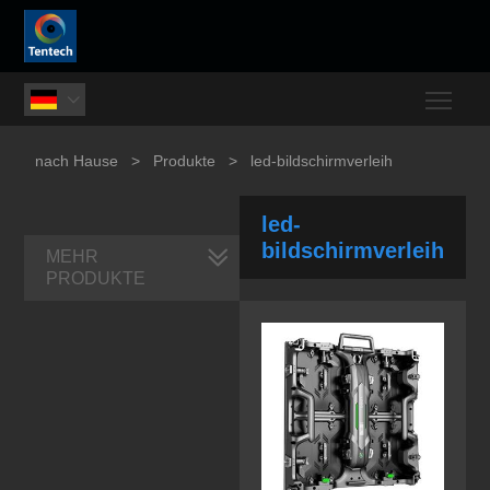
Togg

nach Hause
>
Produkte
>
led-bildschirmverleih
led-
bildschirmverleih
MEHR
PRODUKTE