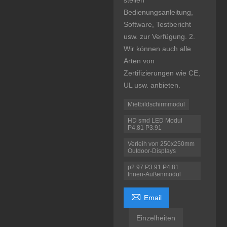
stellen
Bedienungsanleitung,
Software, Testbericht
usw. zur Verfügung. 2.
Wir können auch alle
Arten von
Zertifizierungen wie CE,
UL usw. anbieten.
Mietbildschirmmodul
HD smd LED Modul
P4.81 P3.91
Verleih von 250x250mm
Outdoor-Displays
p2.97 P3.91 P4.81
Innen-Außenmodul

Email
Einzelheiten