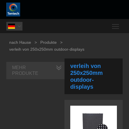
Togg

nach Hause
>
Produkte
>
verleih von 250x250mm outdoor-displays
verleih von
MEHR
250x250mm
PRODUKTE
outdoor-
displays