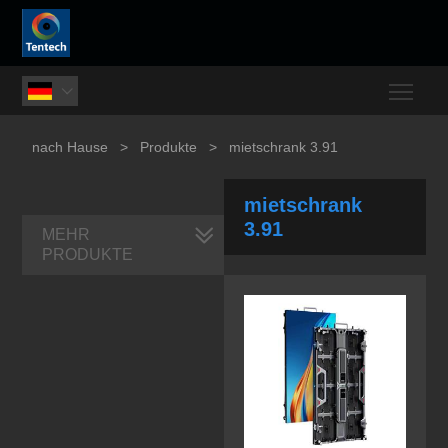
Togg

nach Hause
>
Produkte
>
mietschrank 3.91
mietschrank
3.91
MEHR
PRODUKTE