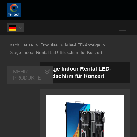
Togg

nach Hause
>
Produkte
>
Miet-LED-Anzeige
>
Stage Indoor Rental LED-Bildschirm für Konzert
Stage Indoor Rental LED-
MEHR
Bildschirm für Konzert
PRODUKTE